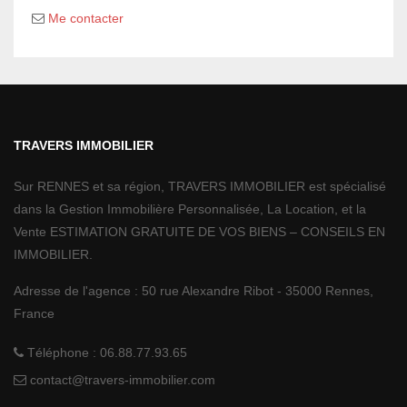
Me contacter
TRAVERS IMMOBILIER
Sur RENNES et sa région, TRAVERS IMMOBILIER est spécialisé
dans la Gestion Immobilière Personnalisée, La Location, et la
Vente ESTIMATION GRATUITE DE VOS BIENS – CONSEILS EN
IMMOBILIER.
Adresse de l'agence :
50 rue Alexandre Ribot
-
35000
Rennes,
France
Téléphone :
06.88.77.93.65
contact@travers-immobilier.com