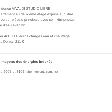
idence VIVALDI STUDIO LIBRE
artement au deuxième étage exposé sud libre
rée sur pièce e principale avec coin kitchenette.
le d'eau avec wc
c
er 460 + 60 euros charges eau et chauffage
is De bail 211 €
x moyens des énergies indexés
re 200€ et 310€
(abonnements compris)