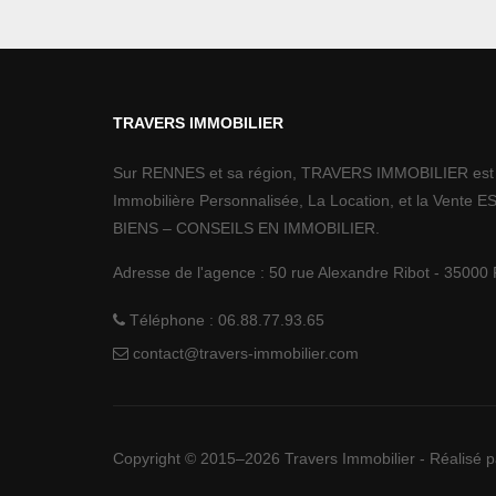
TRAVERS IMMOBILIER
Sur RENNES et sa région, TRAVERS IMMOBILIER est s
Immobilière Personnalisée, La Location, et la Ven
BIENS – CONSEILS EN IMMOBILIER.
Adresse de l'agence :
50 rue Alexandre Ribot
-
35000
Téléphone :
06.88.77.93.65
contact@travers-immobilier.com
Copyright © 2015–2026 Travers Immobilier - Réalisé 