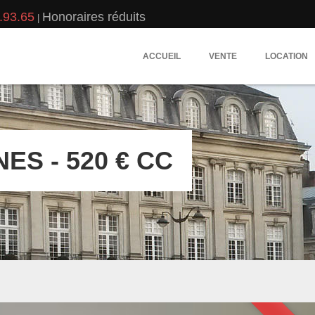
.93.65
Honoraires réduits
|
ACCUEIL
VENTE
LOCATION
ES - 520 € CC