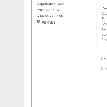
Superficie :
16m²
Rés
Prix :
520
€
CC
App
06.88.77.93.65
Ent
RENNES
Sal
As
Loy
Fra
Pri
Ent