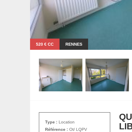
520 € CC
RENNES
QU
Type :
Location
LI
Référence :
Ot/ LQPV