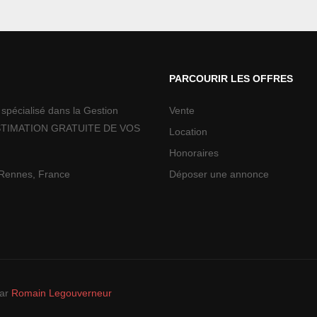
PARCOURIR LES OFFRES
pécialisé dans la Gestion
Vente
te ESTIMATION GRATUITE DE VOS
Location
Honoraires
Rennes, France
Déposer une annonce
par
Romain Legouverneur