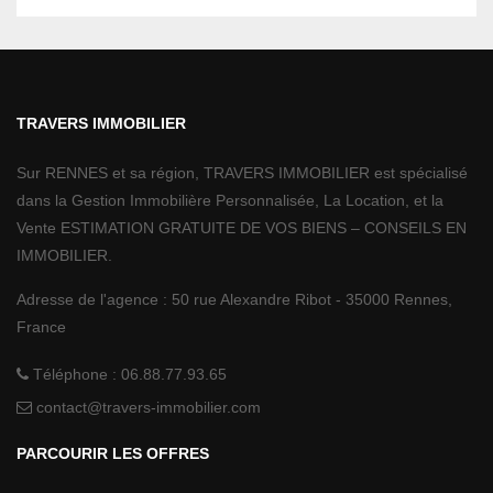
TRAVERS IMMOBILIER
Sur RENNES et sa région, TRAVERS IMMOBILIER est spécialisé
dans la Gestion Immobilière Personnalisée, La Location, et la
Vente ESTIMATION GRATUITE DE VOS BIENS – CONSEILS EN
IMMOBILIER.
Adresse de l'agence :
50 rue Alexandre Ribot
-
35000
Rennes,
France
Téléphone :
06.88.77.93.65
contact@travers-immobilier.com
PARCOURIR LES OFFRES